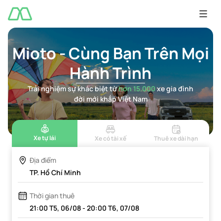
Mioto - Cùng Bạn Trên Mọi
Hành Trình
Trải nghiệm sự khác biệt từ
hơn 15.000
xe gia đình
đời mới khắp Việt Nam
Xe tự lái
Xe có tài xế
Thuê xe dài hạn
Địa điểm
TP. Hồ Chí Minh
Thời gian thuê
21:00
T5
,
06/08
-
20:00
T6
,
07/08