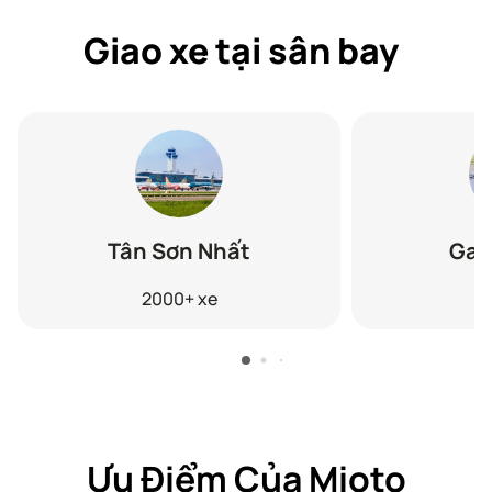
Giao xe tại sân bay
Tân Sơn Nhất
Ga 
2000+
xe
2
Ưu Điểm Của Mioto